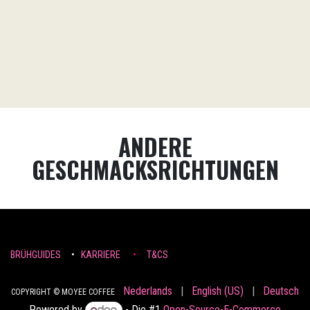
ANDERE
GESCHMACKSRICHTUNGEN
BRÜHGUIDES
•
KARRIERE
•
T&CS
Nederlands
|
English (US)
|
Deutsch
COPYRIGHT © MOYEE COFFEE
Powered by
- Die #1
Open-Source-E-Commerce