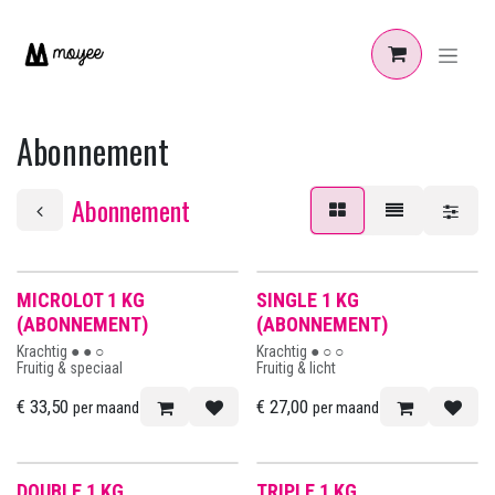
Overslaan naar inhoud
Abonnement
Abonnement
MICROLOT 1 KG
SINGLE 1 KG
(ABONNEMENT)
(ABONNEMENT)
Krachtig ● ● ○
Krachtig ● ○ ○
Fruitig & speciaal
Fruitig & licht
€
33,50
€
27,00
per maand
per maand
DOUBLE 1 KG
TRIPLE 1 KG