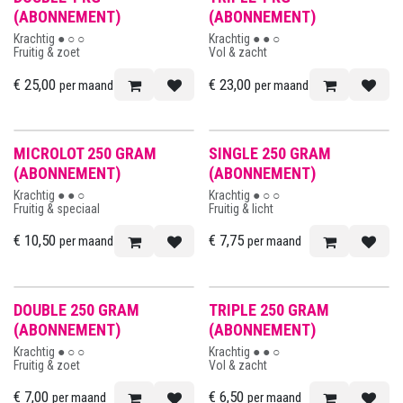
BESTSELLER
(ABONNEMENT)
(ABONNEMENT)
Krachtig ● ○ ○
Krachtig ● ● ○
Fruitig & zoet
Vol & zacht
€
25,00
€
23,00
per maand
per maand
MICROLOT 250 GRAM
SINGLE 250 GRAM
(ABONNEMENT)
(ABONNEMENT)
Krachtig ● ● ○
Krachtig ● ○ ○
Fruitig & speciaal
Fruitig & licht
€
10,50
€
7,75
per maand
per maand
BESTSELLER
DOUBLE 250 GRAM
TRIPLE 250 GRAM
(ABONNEMENT)
(ABONNEMENT)
Krachtig ● ○ ○
Krachtig ● ● ○
Fruitig & zoet
Vol & zacht
€
7,00
€
6,50
per maand
per maand