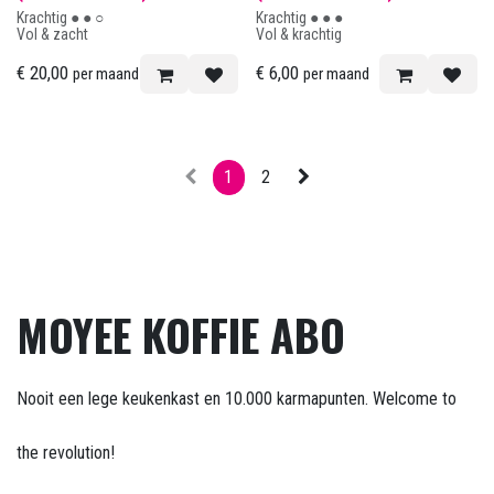
Krachtig ● ● ○
Krachtig ● ● ●
Vol & zacht
Vol & krachtig
€
20,00
€
6,00
per maand
per maand
1
2
MOYEE KOFFIE ABO
Nooit een lege keukenkast en 10.000 karmapunten. Welcome to
the revolution!