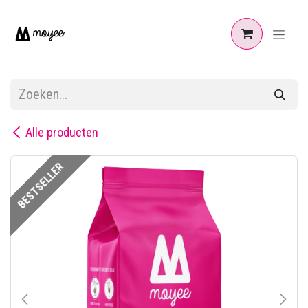
Overslaan naar inhoud
Alle producten
BESTSELLER